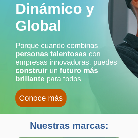
Dinámico y
Global
Porque cuando combinas
personas talentosas
con
empresas innovadoras, puedes
construir
un
futuro más
brillante
para todos
Conoce más
Nuestras marcas: