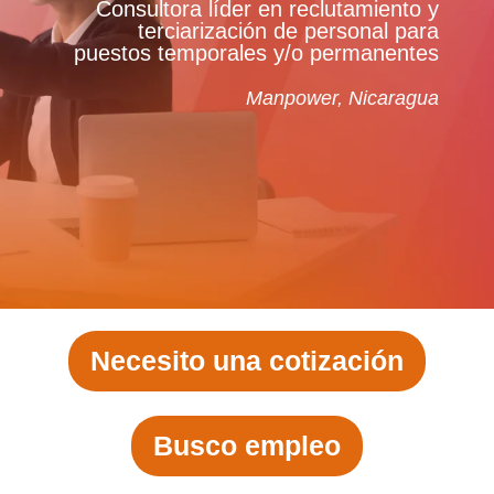
C
onsultora líder en reclutamiento y
terciarización de personal para
puestos temporales y/o permanentes
Manpower, Nicaragua
Necesito una cotización
Busco empleo