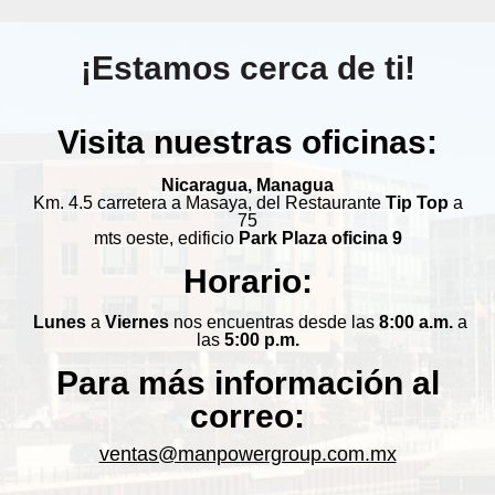
¡Estamos cerca de ti!
Visita nuestras oficinas:
N
icaragua, Man
agua
Km. 4.5 carretera a Masaya, del
Restaurante
Tip Top
a
75
mts oeste, edificio
Park Plaza oficina 9
Horario:
Lunes
a
Viernes
nos encuentras desde las
8:00 a.m.
a
las
5:00 p.m
.
Para más información al
correo:
ventas@manpowergroup.com.mx